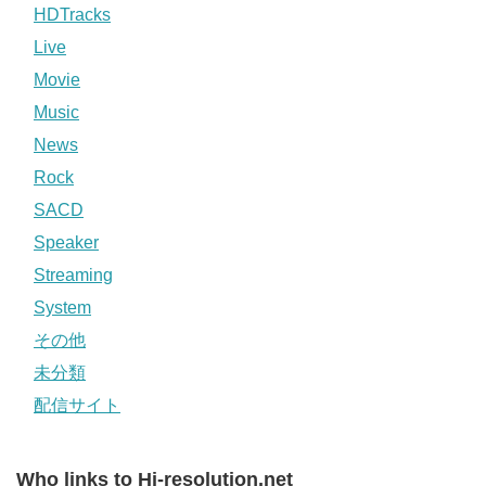
HDTracks
Live
Movie
Music
News
Rock
SACD
Speaker
Streaming
System
その他
未分類
配信サイト
Who links to Hi-resolution.net