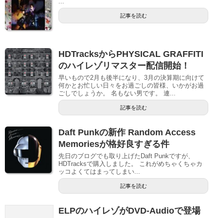
...
記事を読む
HDTracksからPHYSICAL GRAFFITI
のハイレゾリマスター配信開始！
早いもので2月も後半になり、3月の決算期に向けて
何かとお忙しい日々をお過ごしの皆様、いかがお過
ごしでしょうか。 名もない男です。 連...
記事を読む
Daft Punkの新作 Random Access
Memoriesが格好良すぎる件
先日のブログでも取り上げたDaft Punkですが、
HDTracksで購入しました。 これがめちゃくちゃカ
ッコよくてはまってしまい...
記事を読む
ELPのハイレゾがDVD-Audioで登場