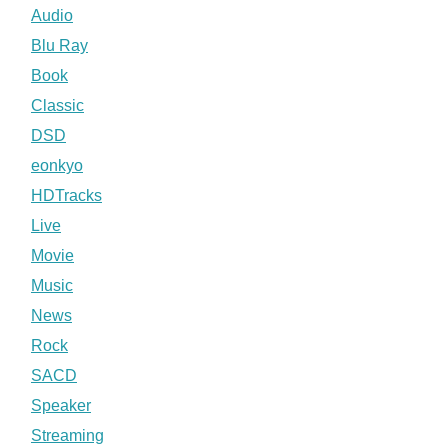
Audio
Blu Ray
Book
Classic
DSD
eonkyo
HDTracks
Live
Movie
Music
News
Rock
SACD
Speaker
Streaming