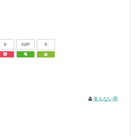
0
CLIP!
0
名もない男