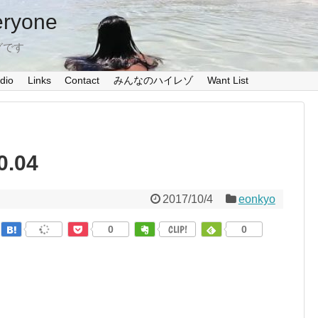
eryone
グです
dio
Links
Contact
みんなのハイレゾ
Want List
0.04
2017/10/4
eonkyo
0
CLIP!
0