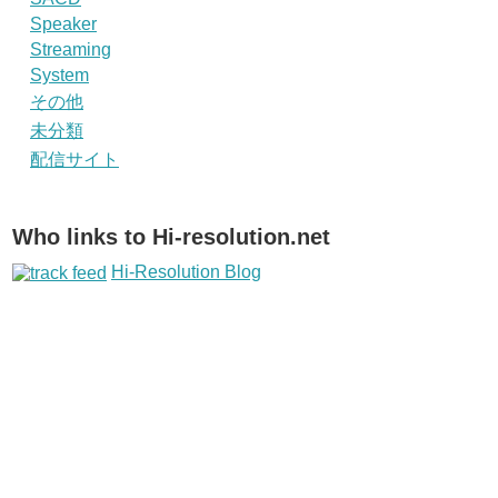
Speaker
Streaming
System
その他
未分類
配信サイト
Who links to Hi-resolution.net
Hi-Resolution Blog