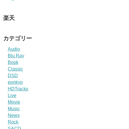
楽天
カテゴリー
Audio
Blu Ray
Book
Classic
DSD
eonkyo
HDTracks
Live
Movie
Music
News
Rock
SACD