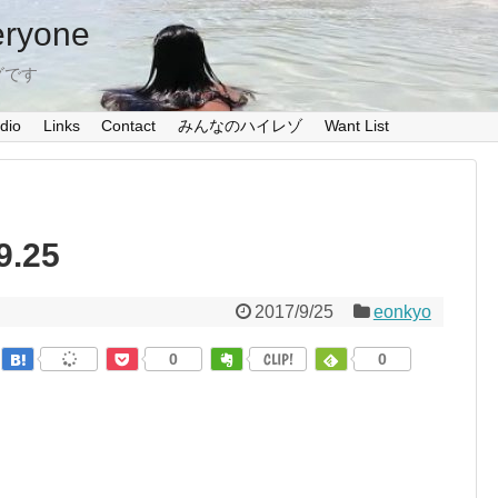
eryone
グです
dio
Links
Contact
みんなのハイレゾ
Want List
9.25
2017/9/25
eonkyo
0
CLIP!
0