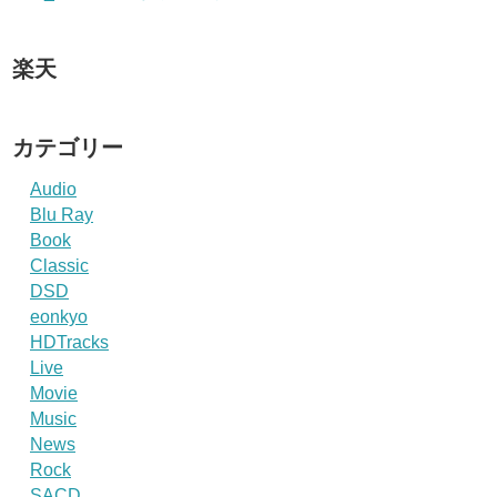
楽天
カテゴリー
Audio
Blu Ray
Book
Classic
DSD
eonkyo
HDTracks
Live
Movie
Music
News
Rock
SACD