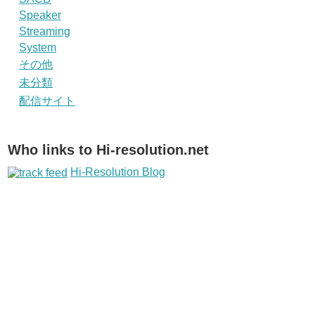
Speaker
Streaming
System
その他
未分類
配信サイト
Who links to Hi-resolution.net
Hi-Resolution Blog