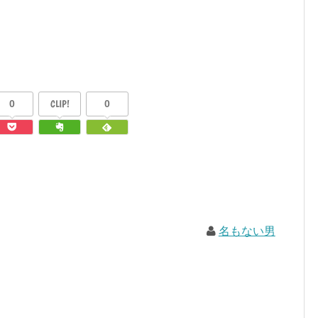
0
CLIP!
0
名もない男