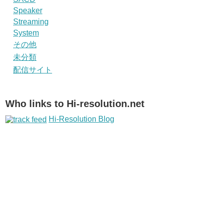
Speaker
Streaming
System
その他
未分類
配信サイト
Who links to Hi-resolution.net
Hi-Resolution Blog