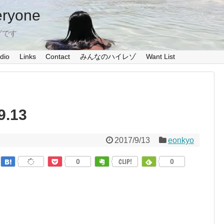
eryone
グです
dio
Links
Contact
みんなのハイレゾ
Want List
9.13
2017/9/13
eonkyo
0
CLIP!
0