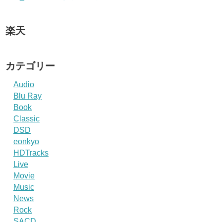
楽天
カテゴリー
Audio
Blu Ray
Book
Classic
DSD
eonkyo
HDTracks
Live
Movie
Music
News
Rock
SACD