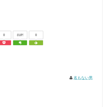
0
CLIP!
0
名もない男