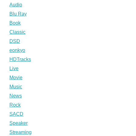
Audio
Blu Ray
Book
Classic
DSD
eonkyo
HDTracks
Live
Movie
Music
News
Rock
SACD
Speaker
Streaming