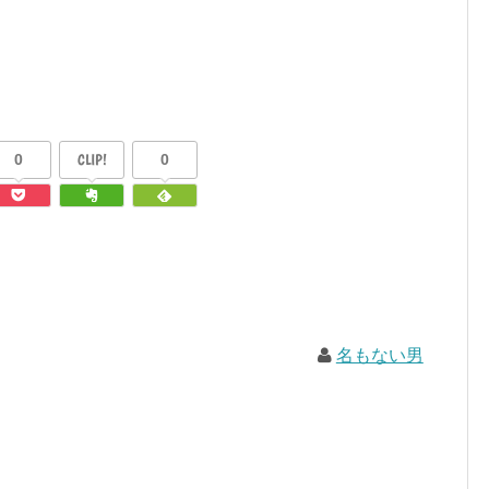
0
CLIP!
0
名もない男