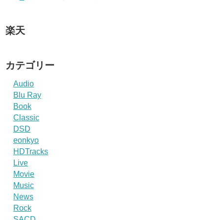
楽天
カテゴリー
Audio
Blu Ray
Book
Classic
DSD
eonkyo
HDTracks
Live
Movie
Music
News
Rock
SACD