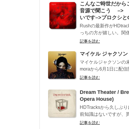
こんなご時世だからこそ
音源で聞こう –>
いです–>プロクシと
Rushの最新作がHDt
っちの方が嬉しい。関係
記事を読む
マイケル ジャクソン
マイケルジャクソンの
moraから6月1日に配
記事を読む
Dream Theater / Br
Opera House)
HDTracksから久しぶ
前知識はないですが、買いま
記事を読む