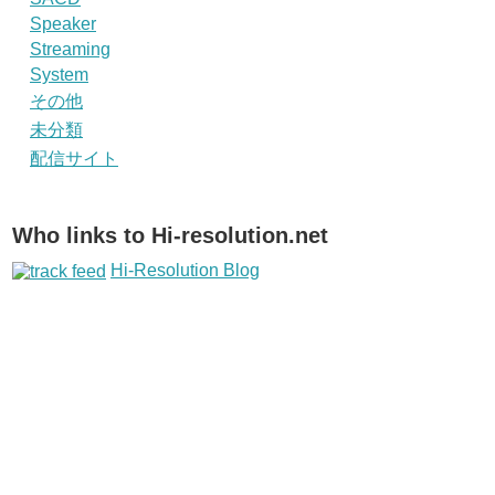
Speaker
Streaming
System
その他
未分類
配信サイト
Who links to Hi-resolution.net
Hi-Resolution Blog