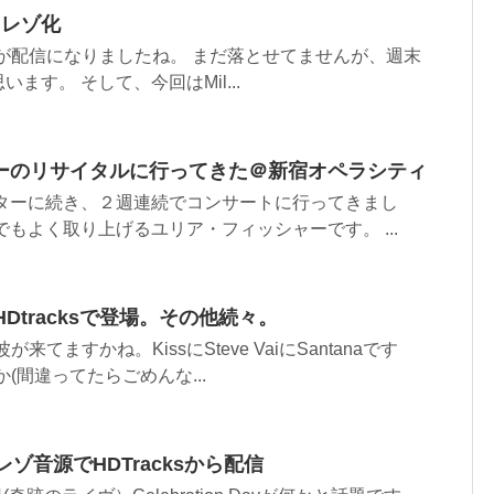
ハイレゾ化
音源が配信になりましたね。 まだ落とせてませんが、週末
ます。 そして、今回はMil...
ーのリサイタルに行ってきた＠新宿オペラシティ
ムターに続き、２週連続でコンサートに行ってきまし
でもよく取り上げるユリア・フィッシャーです。 ...
HDtracksで登場。その他続々。
来てますかね。KissにSteve VaiにSantanaです
か(間違ってたらごめんな...
ハイレゾ音源でHDTracksから配信