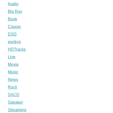
Audio
Blu Ray
Book
Classic
DSD
eonkyo
HDTracks
Live
Movie
Music
News
Rock
SACD
Speaker
Streaming