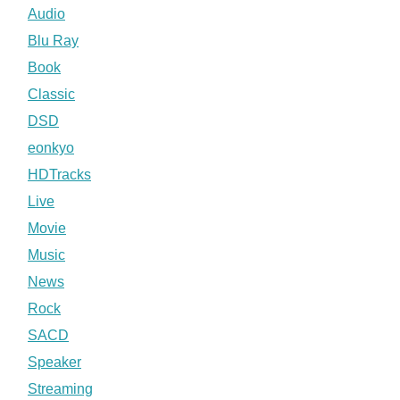
Audio
Blu Ray
Book
Classic
DSD
eonkyo
HDTracks
Live
Movie
Music
News
Rock
SACD
Speaker
Streaming