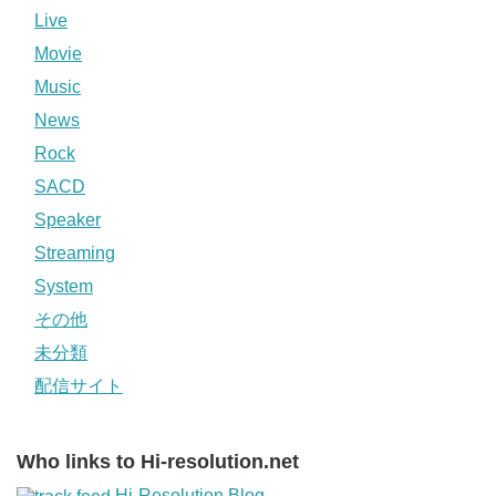
Live
Movie
Music
News
Rock
SACD
Speaker
Streaming
System
その他
未分類
配信サイト
Who links to Hi-resolution.net
Hi-Resolution Blog