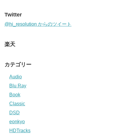
Twitter
@hi_resolution からのツイート
楽天
カテゴリー
Audio
Blu Ray
Book
Classic
DSD
eonkyo
HDTracks