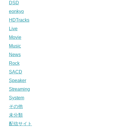
DSD
eonkyo
HDTracks
Live
Movie
Music
News
Rock
SACD
Speaker
Streaming
System
その他
未分類
配信サイト