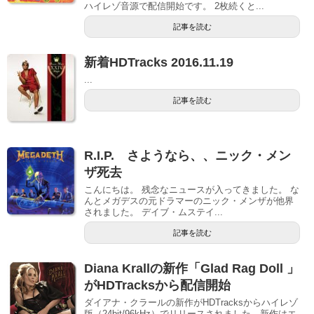
ハイレゾ音源で配信開始です。 2枚続くと...
記事を読む
新着HDTracks 2016.11.19
...
記事を読む
R.I.P. さようなら、、ニック・メン
ザ死去
こんにちは。 残念なニュースが入ってきました。 な
んとメガデスの元ドラマーのニック・メンザが他界
されました。 デイブ・ムステイ...
記事を読む
Diana Krallの新作「Glad Rag Doll 」
がHDTracksから配信開始
ダイアナ・クラールの新作がHDTracksからハイレゾ
版（24bit/96kHz）でリリースされました。新作はエ