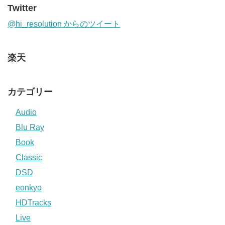
Twitter
@hi_resolution からのツイート
楽天
カテゴリー
Audio
Blu Ray
Book
Classic
DSD
eonkyo
HDTracks
Live