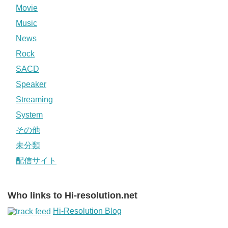
Movie
Music
News
Rock
SACD
Speaker
Streaming
System
その他
未分類
配信サイト
Who links to Hi-resolution.net
Hi-Resolution Blog