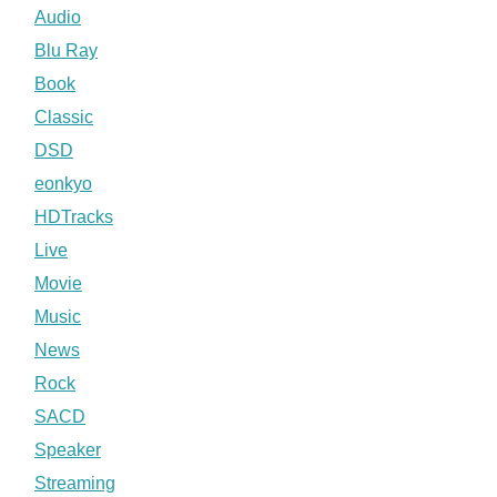
Audio
Blu Ray
Book
Classic
DSD
eonkyo
HDTracks
Live
Movie
Music
News
Rock
SACD
Speaker
Streaming