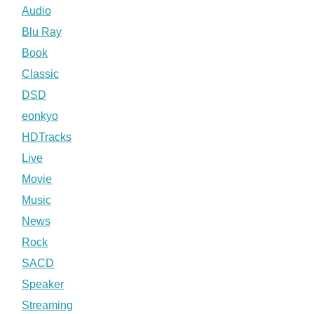
Audio
Blu Ray
Book
Classic
DSD
eonkyo
HDTracks
Live
Movie
Music
News
Rock
SACD
Speaker
Streaming