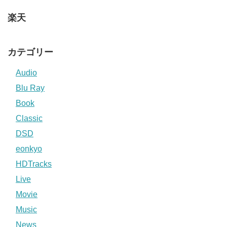
楽天
カテゴリー
Audio
Blu Ray
Book
Classic
DSD
eonkyo
HDTracks
Live
Movie
Music
News