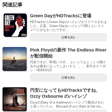
関連記事
Green DayがHDTracksに登場
HDTrackからGreen Dayのハイレゾがリリースされま
した。正直、Green Dayをハイレゾで聞くというイ
メージがなかったですが...
記事を読む
Pink Floydの新作 The Endless River
が配信開始
円安ですが、即買いです。 といってもじっくり聞け
るのは週末になってしまいそう。。。 割引きクーポ
ン：HDNOV10
記事を読む
円安になってもHDTracksですね、
Ozzy Osbourne のハイレゾ
OzzyのDiary of a madmanがハイレゾで配信された
と思っていたら、Blizzard of ozとBark at the mo...