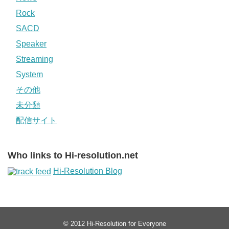
Rock
SACD
Speaker
Streaming
System
その他
未分類
配信サイト
Who links to Hi-resolution.net
Hi-Resolution Blog
© 2012
Hi-Resolution for Everyone