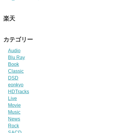
楽天
カテゴリー
Audio
Blu Ray
Book
Classic
DSD
eonkyo
HDTracks
Live
Movie
Music
News
Rock
SACD