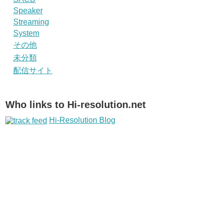
Speaker
Streaming
System
その他
未分類
配信サイト
Who links to Hi-resolution.net
Hi-Resolution Blog