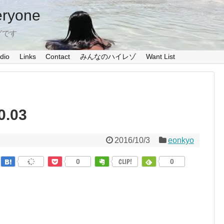
eryone
グです
dio
Links
Contact
みんなのハイレゾ
Want List
0.03
2016/10/3
eonkyo
0
CLIP!
0