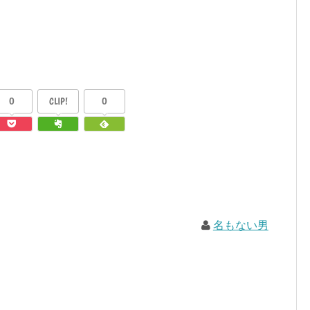
0
CLIP!
0
名もない男