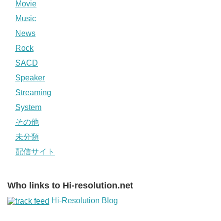
Movie
Music
News
Rock
SACD
Speaker
Streaming
System
その他
未分類
配信サイト
Who links to Hi-resolution.net
Hi-Resolution Blog