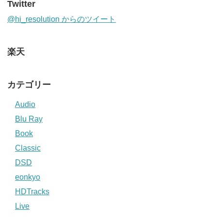
Twitter
@hi_resolution からのツイート
楽天
カテゴリー
Audio
Blu Ray
Book
Classic
DSD
eonkyo
HDTracks
Live