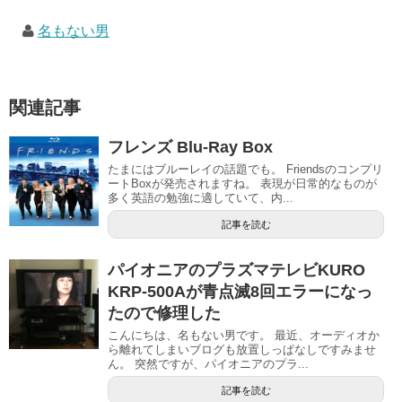
名もない男
関連記事
フレンズ Blu-Ray Box
たまにはブルーレイの話題でも。 Friendsのコンプリ
ートBoxが発売されますね。 表現が日常的なものが
多く英語の勉強に適していて、内...
記事を読む
パイオニアのプラズマテレビKURO
KRP-500Aが青点滅8回エラーになっ
たので修理した
こんにちは、名もない男です。 最近、オーディオか
ら離れてしまいブログも放置しっぱなしですみませ
ん。 突然ですが、パイオニアのプラ...
記事を読む