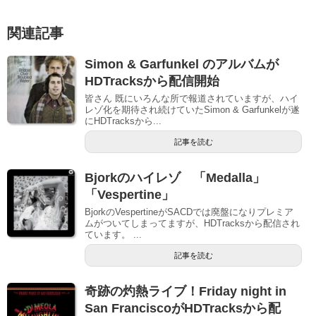
関連記事
Simon & Garfunkel のアルバムが
HDTracksから配信開始
皆さん 既にいろんな所で報道されていますが、ハイ
レゾ化を期待され続けていたSimon & Garfunkelが遂
にHDTracksから...
記事を読む
Bjorkのハイレゾ 「Medalla」
「Vespertine」
BjorkのVespertineがSACDでは廃盤になりプレミア
ムがついてしまってますが、HDTracksから配信され
ています。 ...
記事を読む
奇跡の灼熱ライブ！Friday night in
San FranciscoがHDTracksから配