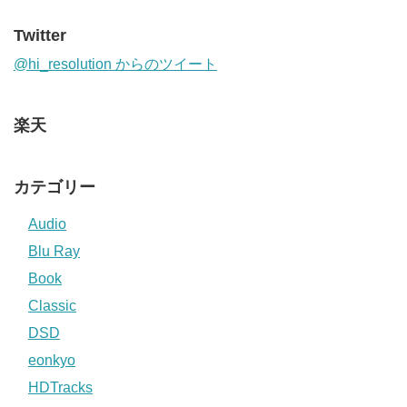
Twitter
@hi_resolution からのツイート
楽天
カテゴリー
Audio
Blu Ray
Book
Classic
DSD
eonkyo
HDTracks