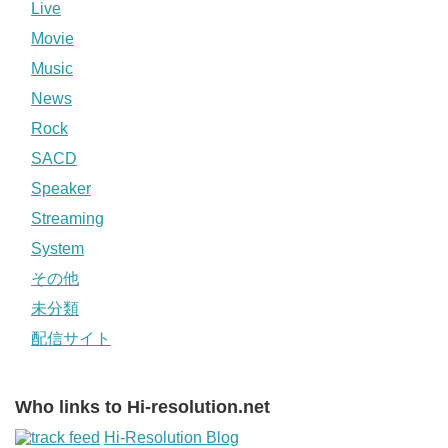
Live
Movie
Music
News
Rock
SACD
Speaker
Streaming
System
その他
未分類
配信サイト
Who links to Hi-resolution.net
Hi-Resolution Blog