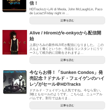
信！
HDTracksからAl di Meola, John McLaughLin, Paco
de LuciaのFriday night in ...
記事を読む
Alive / Hiromiがe-onkyoから配信開
始
上原ひろみの新作ALIVEが配信になりました。 この
人もよく働くというか、作品をコンスタントにリリ
ースして精力的に活動をされますよ...
記事を読む
今ならお得！「Sunken Condos」発
売記念？ドナルド・フェイゲンのハイ
レゾがセール＠HDTracks
ドナルド・フェイゲンも人気ですね。今なら安い。
3枚ともセールのようです。 こちらは、ニューアル
バムです。割引ではありま...
記事を読む