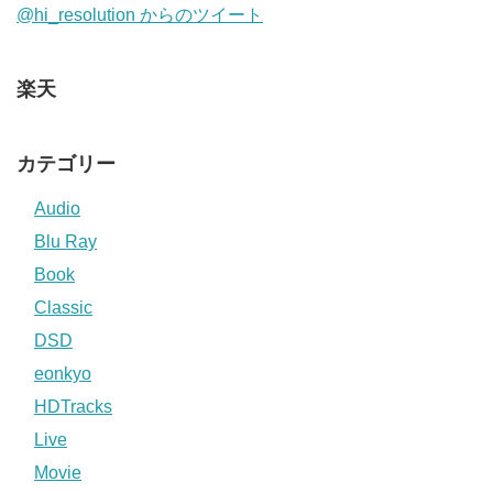
@hi_resolution からのツイート
楽天
カテゴリー
Audio
Blu Ray
Book
Classic
DSD
eonkyo
HDTracks
Live
Movie