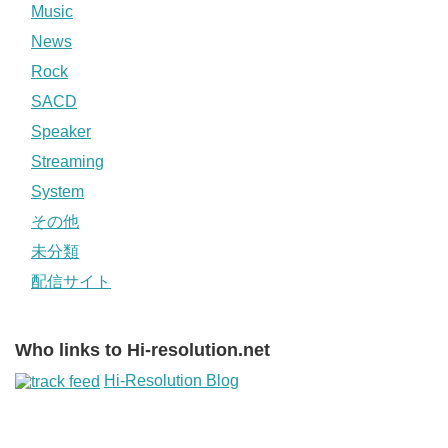
Music
News
Rock
SACD
Speaker
Streaming
System
その他
未分類
配信サイト
Who links to Hi-resolution.net
Hi-Resolution Blog